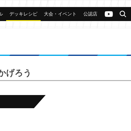
ル
デッキレシピ
大会・イベント
公認店
カード
大会
公認店舗
その他
ヴァンガードch
検索
 かげろう