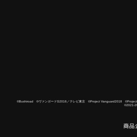
©Bushiroad ©ヴァンガードG2016／テレビ東京 ©Project Vanguard2018 ©Project Vanguard
©2021-2