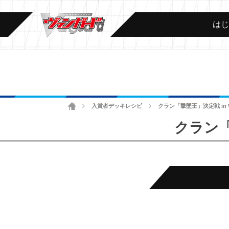
は
ホーム
入賞者デッキレシピ
クラン「撃墜王」決定戦 in 
>
>
クラン「