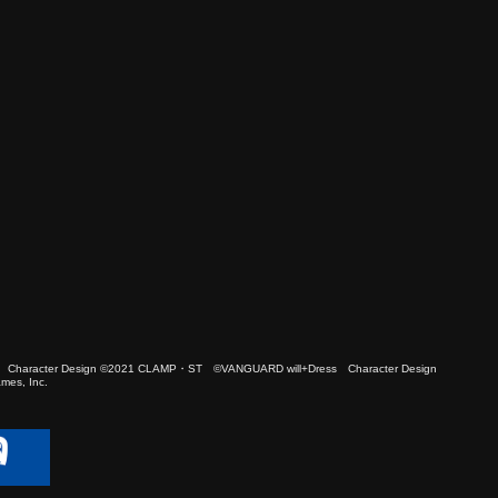
 Character Design ©2021 CLAMP・ST ©VANGUARD will+Dress Character Design
es, Inc.