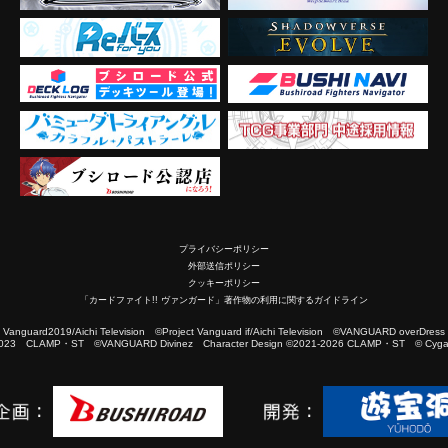
プライバシーポリシー
外部送信ポリシー
クッキーポリシー
「カードファイト!! ヴァンガード」著作物の利用に関するガイドライン
2019/Aichi Television ©Project Vanguard if/Aichi Television ©VANGUARD overDress
023 CLAMP・ST ©VANGUARD Divinez Character Design ©2021-2026 CLAMP・ST © Cygam