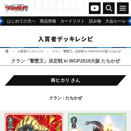
ヴァンガードch
検索
メニュー
はじめての方へ
商品情報
カードリスト
読み物
大会ルール
入賞者デッキレシピ
ホーム
入賞者デッキレシピ
クラン「撃墜王」決定戦 in WGP2019大阪 たちかぜ
>
>
クラン「撃墜王」決定戦 in WGP2019大阪 たちかぜ
柊ヒカリ さん
クラン：たちかぜ