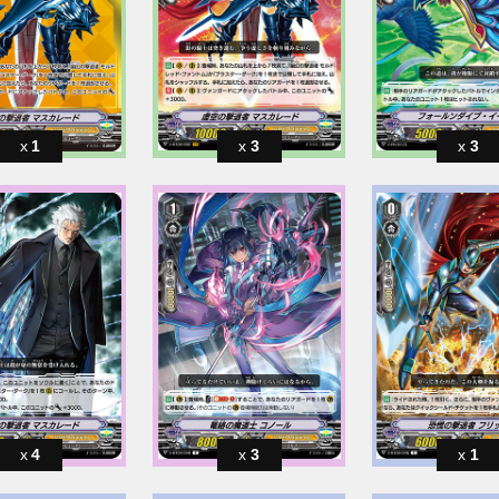
1
3
3
4
3
1