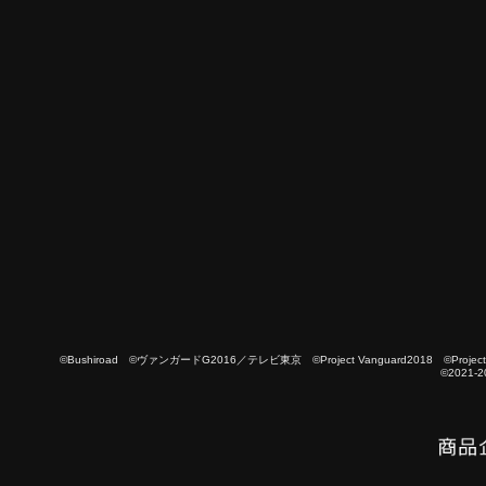
©Bushiroad ©ヴァンガードG2016／テレビ東京 ©Project Vanguard2018 ©Project Vanguard
©2021-2