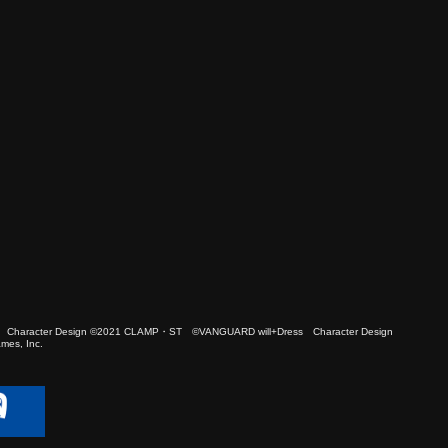
 Character Design ©2021 CLAMP・ST ©VANGUARD will+Dress Character Design
es, Inc.