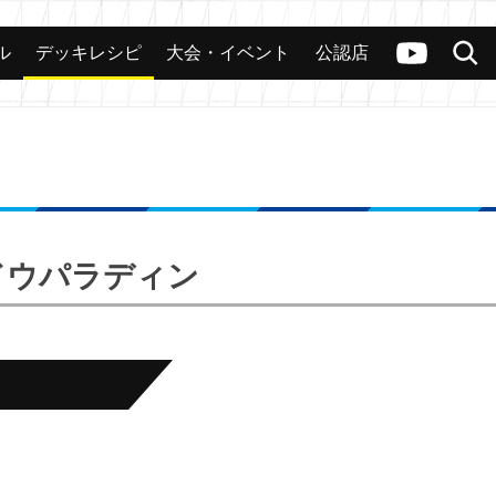
ル
デッキレシピ
大会・イベント
公認店
カード
大会
公認店舗
その他
ヴァンガードch
検索
ャドウパラディン