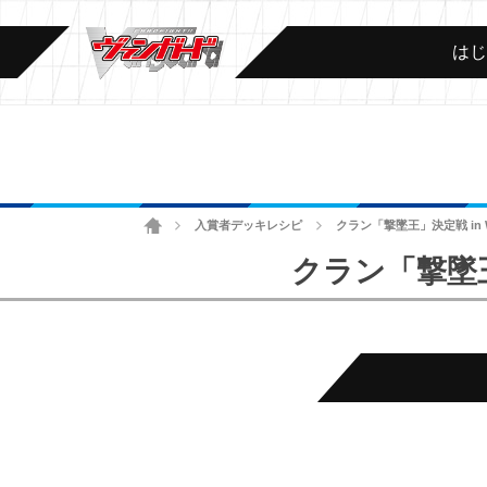
は
ホーム
入賞者デッキレシピ
クラン「撃墜王」決定戦 in 
>
>
クラン「撃墜王