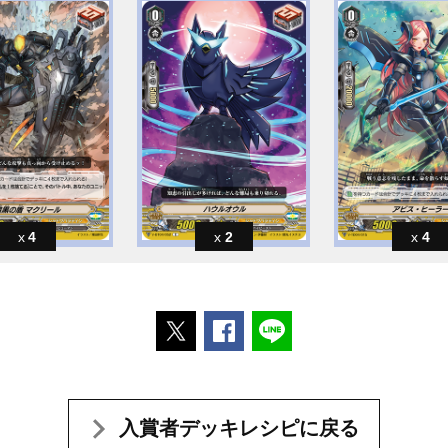
4
2
4
ポストする
Facebookでシェアする
LINEで送る
入賞者デッキレシピに戻る