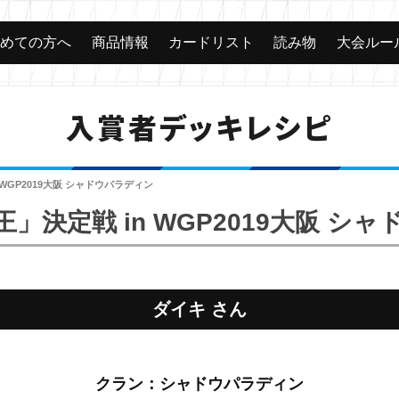
じめての方へ
商品情報
カードリスト
読み物
大会ルー
入賞者デッキレシピ
WGP2019大阪 シャドウパラディン
」決定戦 in WGP2019大阪 シ
ダイキ さん
クラン：シャドウパラディン