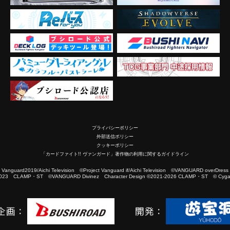
プライバシーポリシー
外部送信ポリシー
クッキーポリシー
「カードファイト!! ヴァンガード」著作物の利用に関するガイドライン
2019/Aichi Television ©Project Vanguard if/Aichi Television ©VANGUARD overDress
023 CLAMP・ST ©VANGUARD Divinez Character Design ©2021-2026 CLAMP・ST © Cygam