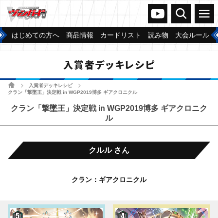
ヴァンガードch
検索
メニュー
はじめての方へ
商品情報
カードリスト
読み物
大会ルール
入賞者デッキレシピ
ホーム
入賞者デッキレシピ
>
>
クラン「撃墜王」決定戦 in WGP2019博多 ギアクロニクル
クラン「撃墜王」決定戦 in WGP2019博多 ギアクロニク
ル
クルル さん
クラン：ギアクロニクル