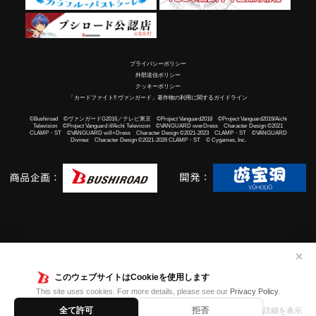
プライバシーポリシー
外部送信ポリシー
クッキーポリシー
「カードファイト!! ヴァンガード」著作物の利用に関するガイドライン
©Bushiroad ©ヴァンガードG2016／テレビ東京 ©Project Vanguard2018 ©Project Vanguard2019/Aichi
Television ©Project Vanguard if/Aichi Television ©VANGUARD overDress Character Design ©2021
CLAMP・ST ©VANGUARD will+Dress Character Design ©2021-2023 CLAMP・ST ©VANGUARD
Divinez Character Design ©2021-2026 CLAMP・ST © Cygames, Inc.
✕
このウェブサイトはCookieを使用します
This site uses cookies. For more details, please see our
Privacy Policy
.
全て許可
拒否
詳細を表示