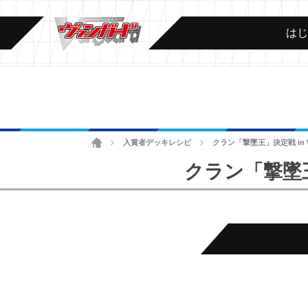
は
ホーム
入賞者デッキレシピ
クラン「撃墜王」決定戦 in 
>
>
クラン「撃墜王