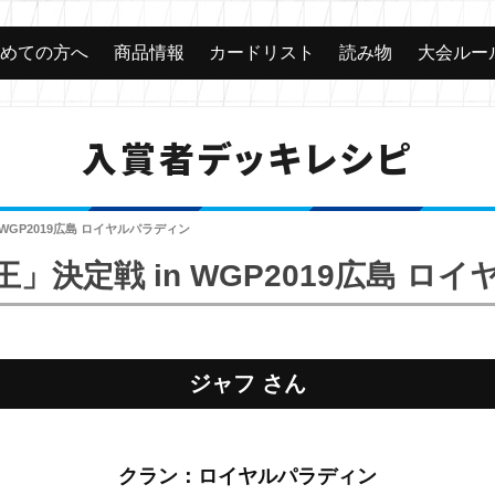
じめての方へ
商品情報
カードリスト
読み物
大会ルー
入賞者デッキレシピ
WGP2019広島 ロイヤルパラディン
」決定戦 in WGP2019広島 ロ
ジャフ さん
クラン：ロイヤルパラディン