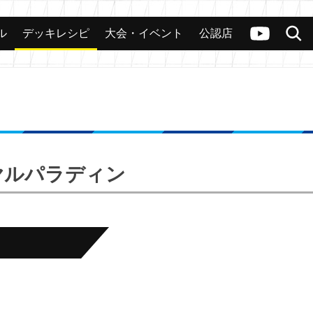
ル
デッキレシピ
大会・イベント
公認店
カード
大会
公認店舗
その他
ヴァンガードch
検索
イヤルパラディン