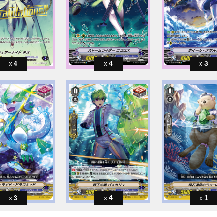
4
4
3
3
4
1