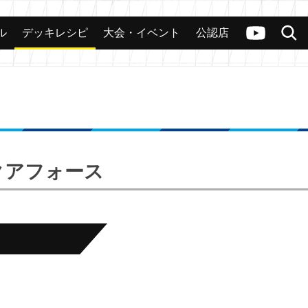
ル
デッキレシピ
大会・イベント
公認店
カード
大会
公認店舗
その他
ヴァンガードch
検索
アクアフォース