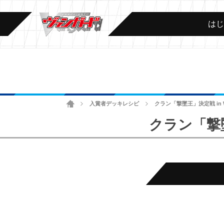
は
ホーム
入賞者デッキレシピ
クラン「撃墜王」決定戦 in 
>
>
クラン「撃墜