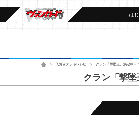
は
ホーム
入賞者デッキレシピ
クラン「撃墜王」決定戦 in 
>
>
クラン「撃墜王