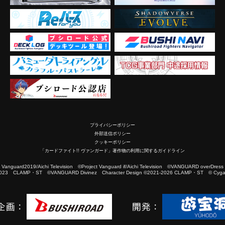
プライバシーポリシー
外部送信ポリシー
クッキーポリシー
「カードファイト!! ヴァンガード」著作物の利用に関するガイドライン
2019/Aichi Television ©Project Vanguard if/Aichi Television ©VANGUARD overDress
023 CLAMP・ST ©VANGUARD Divinez Character Design ©2021-2026 CLAMP・ST © Cygam