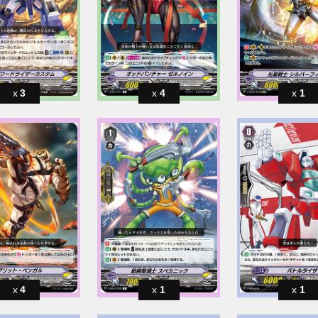
3
4
1
4
1
1