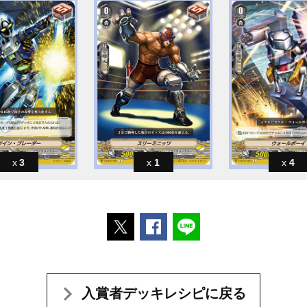
3
1
4
ポストする
Facebookでシェアする
LINEで送る
入賞者デッキレシピに戻る