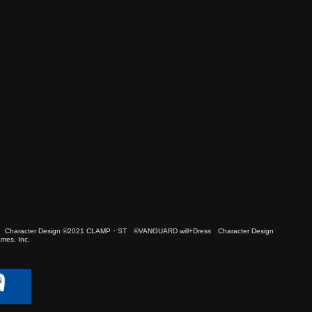
 Character Design ©2021 CLAMP・ST ©VANGUARD will+Dress Character Design
es, Inc.