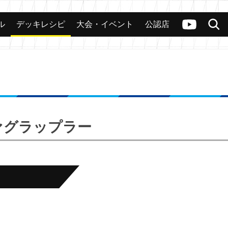
ル
デッキレシピ
大会・イベント
公認店
カード
大会
公認店舗
その他
ヴァンガードch
検索
ヴァグラップラー