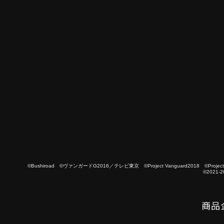
©Bushiroad ©ヴァンガードG2016／テレビ東京 ©Project Vanguard2018 ©Project Vanguard
©2021-2