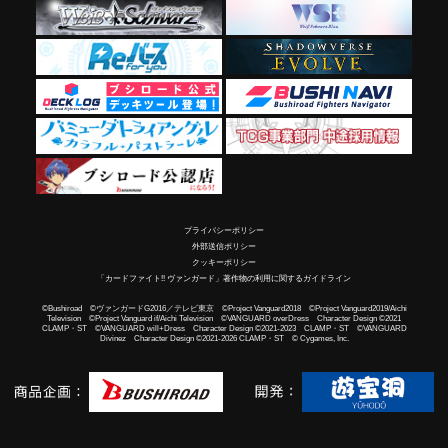
プライバシーポリシー
外部送信ポリシー
クッキーポリシー
「カードファイト!! ヴァンガード」著作物の利用に関するガイドライン
©Bushiroad ©ヴァンガードG2016／テレビ東京 ©Project Vanguard2018 ©Project Vanguard2019/Aichi
Television ©Project Vanguard if/Aichi Television ©VANGUARD overDress Character Design ©2021
CLAMP・ST ©VANGUARD will+Dress Character Design ©2021-2023 CLAMP・ST ©VANGUARD
Divinez Character Design ©2021-2026 CLAMP・ST © Cygames, Inc.