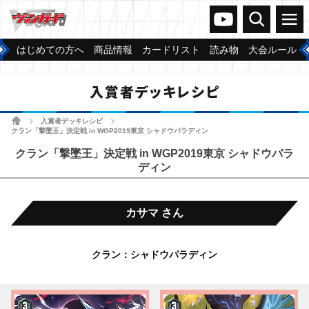
ヴァンガードch
検索
メニュー
はじめての方へ
商品情報
カードリスト
読み物
大会ルール
入賞者デッキレシピ
ホーム
入賞者デッキレシピ
>
>
クラン「撃墜王」決定戦 in WGP2019東京 シャドウパラディン
クラン「撃墜王」決定戦 in WGP2019東京 シャドウパラ
ディン
カサマ さん
クラン：シャドウパラディン