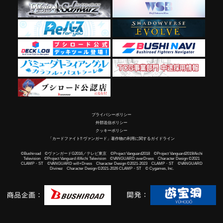
プライバシーポリシー
外部送信ポリシー
クッキーポリシー
「カードファイト!! ヴァンガード」著作物の利用に関するガイドライン
©Bushiroad ©ヴァンガードG2016／テレビ東京 ©Project Vanguard2018 ©Project Vanguard2019/Aichi
Television ©Project Vanguard if/Aichi Television ©VANGUARD overDress Character Design ©2021
CLAMP・ST ©VANGUARD will+Dress Character Design ©2021-2023 CLAMP・ST ©VANGUARD
Divinez Character Design ©2021-2026 CLAMP・ST © Cygames, Inc.