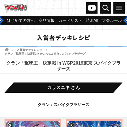
ヴァンガードch
検索
メニュー
はじめての方へ
商品情報
カードリスト
読み物
大会ルール
入賞者デッキレシピ
ホーム
入賞者デッキレシピ
>
>
クラン「撃墜王」決定戦 in WGP2019東京 スパイクブラザーズ
クラン「撃墜王」決定戦 in WGP2019東京 スパイクブラ
ザーズ
カラスニキ さん
クラン：スパイクブラザーズ