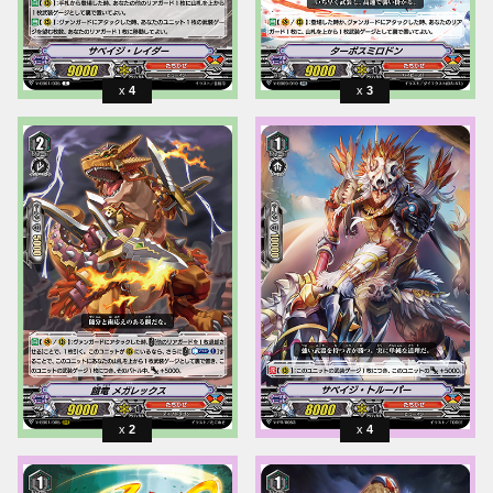
4
3
2
4