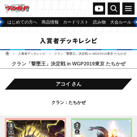
ヴァンガードch
検索
メニュー
はじめての方へ
商品情報
カードリスト
読み物
大会ルール
入賞者デッキレシピ
ホーム
入賞者デッキレシピ
クラン「撃墜王」決定戦 in WGP2019東京 たちかぜ
>
>
クラン「撃墜王」決定戦 in WGP2019東京 たちかぜ
アコイ さん
クラン：たちかぜ