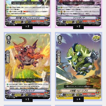
2
2
1
4