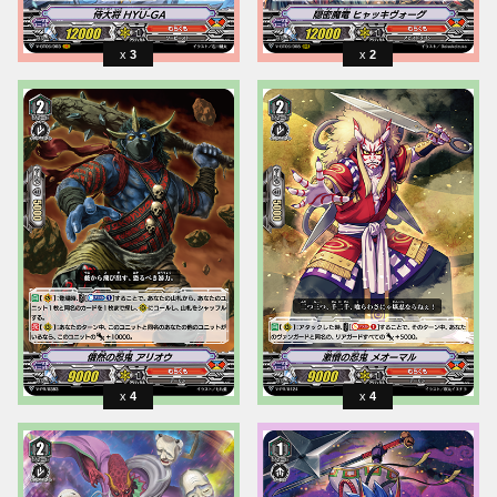
3
2
4
4