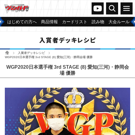
ヴァンガードch
検索
メニュー
はじめての方へ
商品情報
カードリスト
読み物
大会ルール
入賞者デッキレシピ
ホーム
入賞者デッキレシピ
>
>
WGP2020日本選手権 3rd STAGE (8) 愛知(三河)・静岡会場 優勝
WGP2020日本選手権 3rd STAGE (8) 愛知(三河)・静岡会
場 優勝