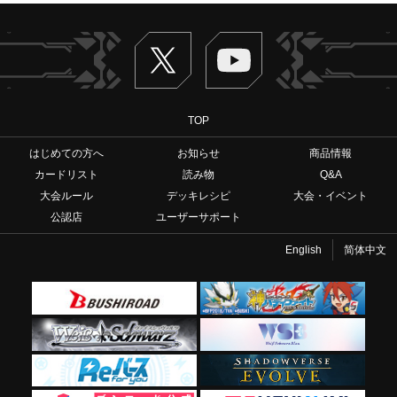
Twitter
ヴァンガードch
TOP
はじめての方へ
お知らせ
商品情報
カードリスト
読み物
Q&A
大会ルール
デッキレシピ
大会・イベント
公認店
ユーザーサポート
English
简体中文