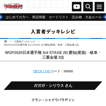
ヴァンガードch
検索
メニュー
はじめての方へ
商品情報
カードリスト
読み物
大会ルール
入賞者デッキレシピ
ホーム
入賞者デッキレシピ
>
>
WGP2020日本選手権 3rd STAGE (9) 愛知(尾張)・岐阜・三重会場 3位
WGP2020日本選手権 3rd STAGE (9) 愛知(尾張)・岐阜・
三重会場 3位
DECK LOG
コード：NW68
ガガガ・シリウス さん
クラン：シャドウパラディン