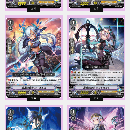
4
4
4
2