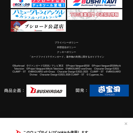
プライバシーポリシー
外部送信ポリシー
クッキーポリシー
「カードファイト!! ヴァンガード」著作物の利用に関するガイドライン
©Bushiroad ©ヴァンガードG2016／テレビ東京 ©Project Vanguard2018 ©Project Vanguard2019/Aichi
Television ©Project Vanguard if/Aichi Television ©VANGUARD overDress Character Design ©2021
CLAMP・ST ©VANGUARD will+Dress Character Design ©2021-2023 CLAMP・ST ©VANGUARD
Divinez Character Design ©2021-2026 CLAMP・ST © Cygames, Inc.
✕
このウェブサイトはCookieを使用します