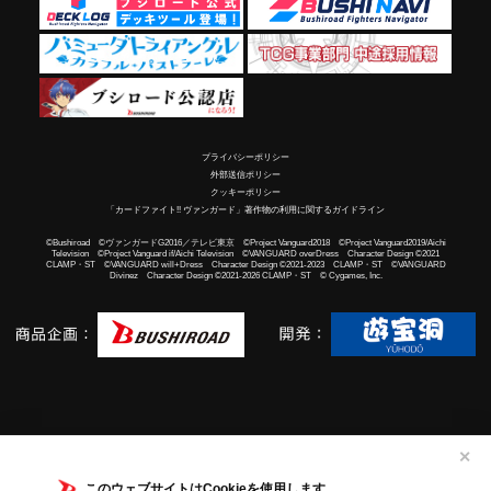
プライバシーポリシー
外部送信ポリシー
クッキーポリシー
「カードファイト!! ヴァンガード」著作物の利用に関するガイドライン
©Bushiroad ©ヴァンガードG2016／テレビ東京 ©Project Vanguard2018 ©Project Vanguard2019/Aichi
Television ©Project Vanguard if/Aichi Television ©VANGUARD overDress Character Design ©2021
CLAMP・ST ©VANGUARD will+Dress Character Design ©2021-2023 CLAMP・ST ©VANGUARD
Divinez Character Design ©2021-2026 CLAMP・ST © Cygames, Inc.
✕
このウェブサイトはCookieを使用します