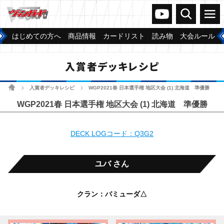
ヴァンガードch
検索
メニュー
はじめての方へ
商品情報
カードリスト
読み物
大会ルール
入賞者デッキレシピ
ホーム
入賞者デッキレシピ
WGP2021春 日本選手権 地区大会 (1) 北海道 準優勝
>
>
WGP2021春 日本選手権 地区大会 (1) 北海道 準優勝
DECK LOGコード：Q3G2
ユバ さん
クラン：バミューダ△