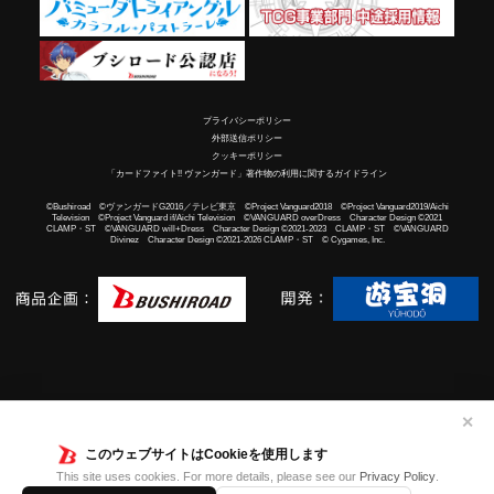
プライバシーポリシー
外部送信ポリシー
クッキーポリシー
「カードファイト!! ヴァンガード」著作物の利用に関するガイドライン
©Bushiroad ©ヴァンガードG2016／テレビ東京 ©Project Vanguard2018 ©Project Vanguard2019/Aichi
Television ©Project Vanguard if/Aichi Television ©VANGUARD overDress Character Design ©2021
CLAMP・ST ©VANGUARD will+Dress Character Design ©2021-2023 CLAMP・ST ©VANGUARD
Divinez Character Design ©2021-2026 CLAMP・ST © Cygames, Inc.
✕
このウェブサイトはCookieを使用します
This site uses cookies. For more details, please see our
Privacy Policy
.