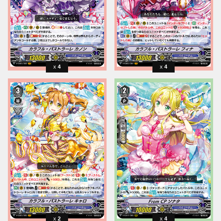
4
4
2
4