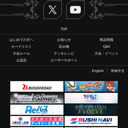
Twitter
ヴァンガードch
TOP
はじめての方へ
お知らせ
商品情報
カードリスト
読み物
Q&A
大会ルール
デッキレシピ
大会・イベント
公認店
ユーザーサポート
English
简体中文