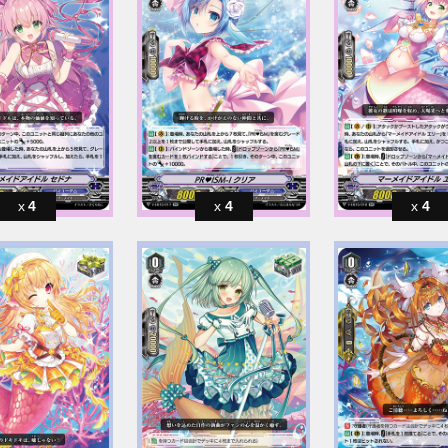
4
4
4