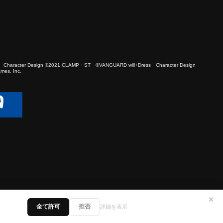
 Character Design ©2021 CLAMP・ST ©VANGUARD will+Dress Character Design
es, Inc.
✕
全て許可
拒否
詳細を表示