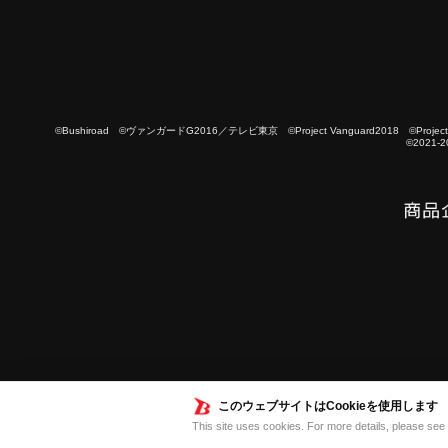
©Bushiroad ©ヴァンガードG2016／テレビ東京 ©Project Vanguard2018 ©Project Vanguard
©2021-2
このウェブサイトはCookieを使用します
This site uses cookies. For more details, please see