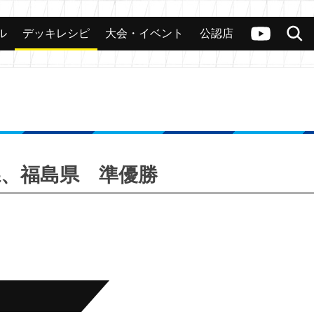
ル
デッキレシピ
大会・イベント
公認店
カード
大会
公認店舗
その他
ヴァンガードch
検索
城県、福島県 準優勝