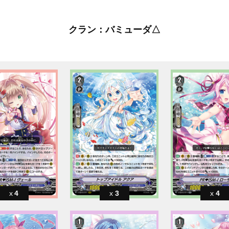
クラン：バミューダ△
4
3
4