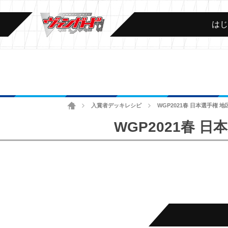
は
ホーム
入賞者デッキレシピ
WGP2021春 日本選手権 
>
>
WGP2021春 