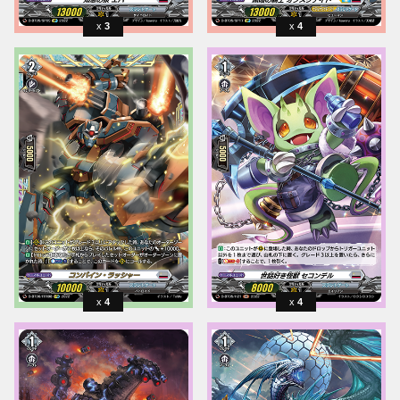
3
4
4
4