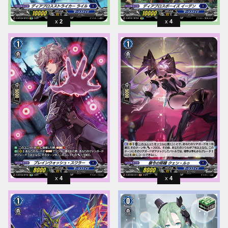
2
4
4
4