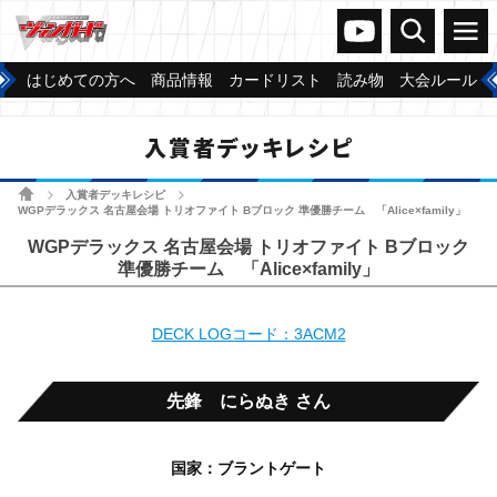
ヴァンガードch
検索
メニュー
はじめての方へ
商品情報
カードリスト
読み物
大会ルール
入賞者デッキレシピ
ホーム
入賞者デッキレシピ
>
>
WGPデラックス 名古屋会場 トリオファイト Bブロック 準優勝チーム 「Alice×family」
WGPデラックス 名古屋会場 トリオファイト Bブロック
準優勝チーム 「Alice×family」
DECK LOGコード：3ACM2
先鋒 にらぬき さん
国家：ブラントゲート