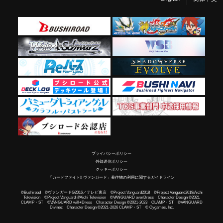
プライバシーポリシー
外部送信ポリシー
クッキーポリシー
「カードファイト!! ヴァンガード」著作物の利用に関するガイドライン
©Bushiroad ©ヴァンガードG2016／テレビ東京 ©Project Vanguard2018 ©Project Vanguard2019/Aichi
Television ©Project Vanguard if/Aichi Television ©VANGUARD overDress Character Design ©2021
CLAMP・ST ©VANGUARD will+Dress Character Design ©2021-2023 CLAMP・ST ©VANGUARD
Divinez Character Design ©2021-2026 CLAMP・ST © Cygames, Inc.