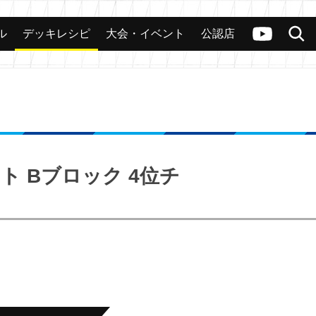
ル
デッキレシピ
大会・イベント
公認店
カード
大会
公認店舗
その他
ヴァンガードch
検索
イト Bブロック 4位チ