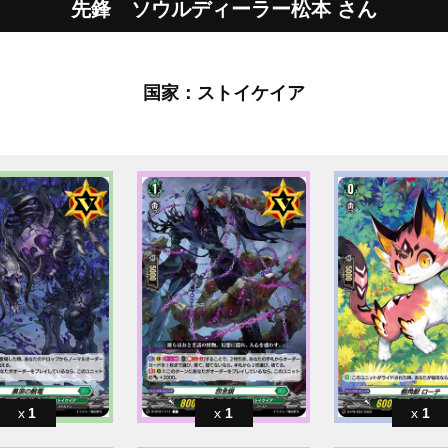
先鋒 ソウルディーラー松本 さん
国家：ストイケイア
1
1
1