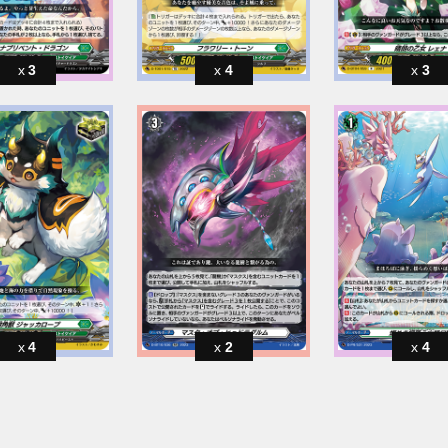
3
4
3
4
2
4