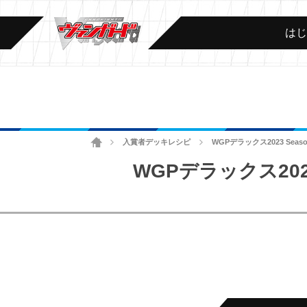
は
ホーム
入賞者デッキレシピ
WGPデラックス2023 Sea
>
>
WGPデラックス202