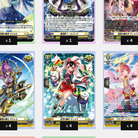
1
1
4
4
4
4