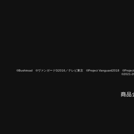
©Bushiroad ©ヴァンガードG2016／テレビ東京 ©Project Vanguard2018 ©Project Vanguard
©2021-2