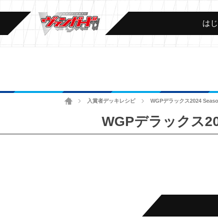
は
ホーム
入賞者デッキレシピ
WGPデラックス2024 Se
>
>
WGPデラックス20