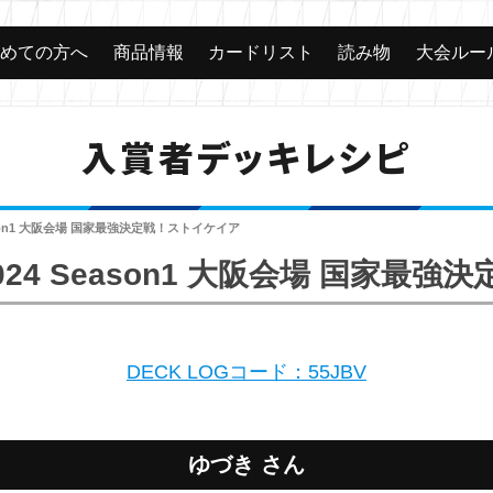
じめての方へ
商品情報
カードリスト
読み物
大会ルー
入賞者デッキレシピ
ason1 大阪会場 国家最強決定戦！ストイケイア
24 Season1 大阪会場 国家最
DECK LOGコード：55JBV
ゆづき さん