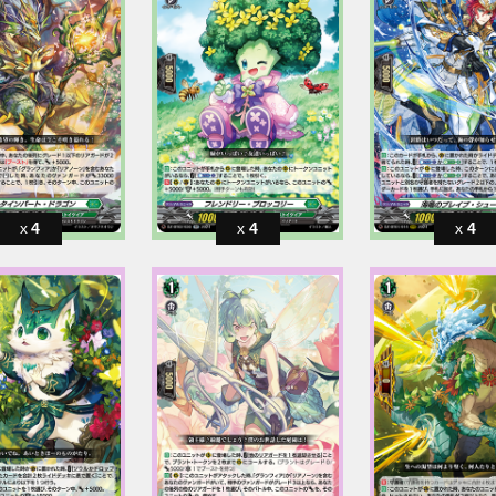
4
4
4