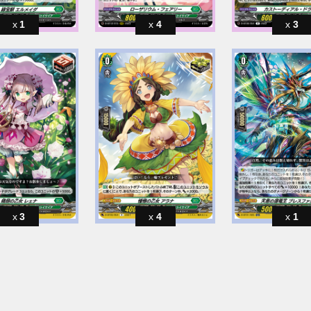
1
4
3
3
4
1