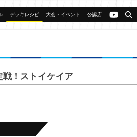
ル
デッキレシピ
大会・イベント
公認店
カード
大会
公認店舗
その他
ヴァンガードch
検索
強決定戦！ストイケイア