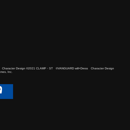
 Character Design ©2021 CLAMP・ST ©VANGUARD will+Dress Character Design
es, Inc.