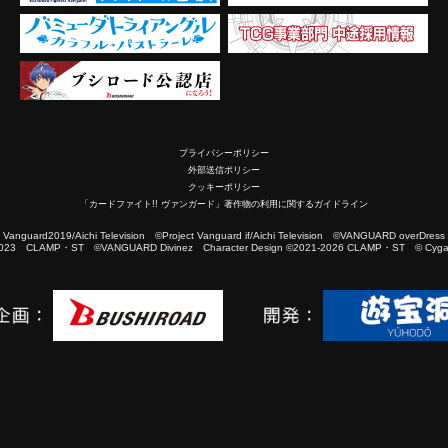
プライバシーポリシー
外部送信ポリシー
クッキーポリシー
「カードファイト!! ヴァンガード」著作物の利用に関するガイドライン
2019/Aichi Television ©Project Vanguard if/Aichi Television ©VANGUARD overDress
023 CLAMP・ST ©VANGUARD Divinez Character Design ©2021-2026 CLAMP・ST © Cygam