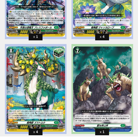
1
4
4
1