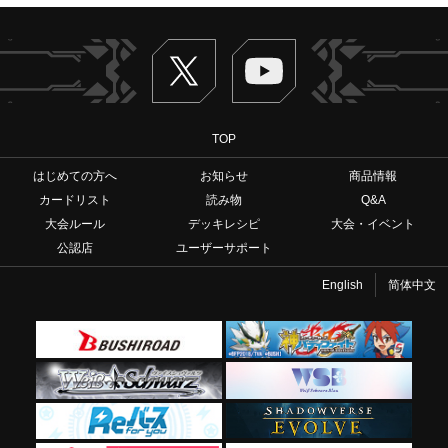
Twitter
ヴァンガードch
TOP
はじめての方へ
お知らせ
商品情報
カードリスト
読み物
Q&A
大会ルール
デッキレシピ
大会・イベント
公認店
ユーザーサポート
English
简体中文