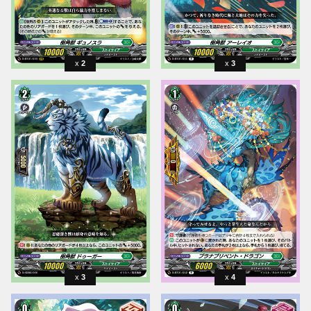
2
3
3
4