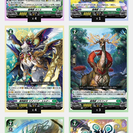
4
1
4
3