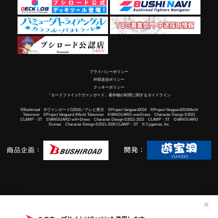
プライバシーポリシー
外部送信ポリシー
クッキーポリシー
「カードファイト!! ヴァンガード」著作物の利用に関するガイドライン
©Bushiroad ©ヴァンガードG2016／テレビ東京 ©Project Vanguard2018 ©Project Vanguard2019/Aichi
Television ©Project Vanguard if/Aichi Television ©VANGUARD overDress Character Design ©2021
CLAMP・ST ©VANGUARD will+Dress Character Design ©2021-2023 CLAMP・ST ©VANGUARD
Divinez Character Design ©2021-2026 CLAMP・ST © Cygames, Inc.
✕