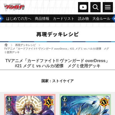
ヴァンガードch
検索
メニュー
はじめての方へ
商品情報
カードリスト
読み物
大会ルール
再現デッキレシピ
ホーム
再現デッキレシピ
>
>
TVアニメ「カードファイト!! ヴァンガード overDress」#21 メグミ vs ハルカ/述懐 メグ
ミ使用デッキ
TVアニメ「カードファイト!! ヴァンガード overDress」
#21 メグミ vs ハルカ/述懐 メグミ使用デッキ
国家：ストイケイア