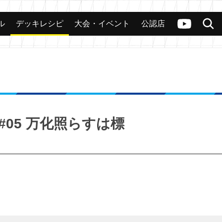
ル
デッキレシピ
大会・イベント
公認店
カード
大会
公認店舗
その他
ヴァンガードch
検索
 #05 万化照らすは標