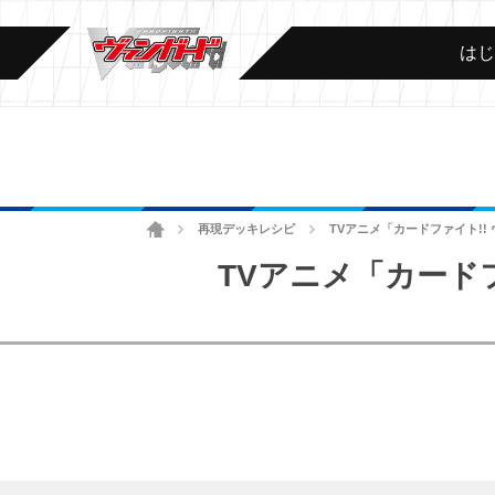
は
ホーム
再現デッキレシピ
TVアニメ「カードファイト!! 
>
>
TVアニメ「カードファ