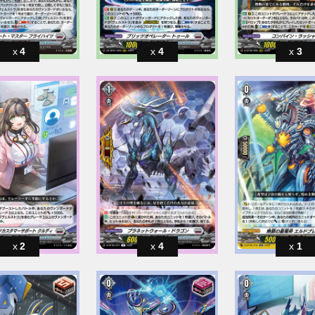
4
4
3
2
4
1