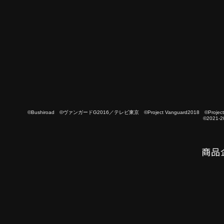
©Bushiroad ©ヴァンガードG2016／テレビ東京 ©Project Vanguard2018 ©Project Vanguard
©2021-2