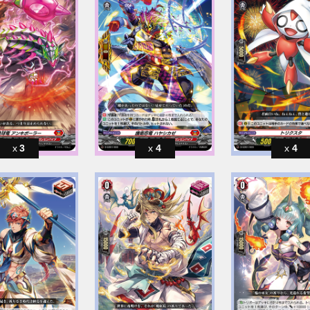
3
4
4