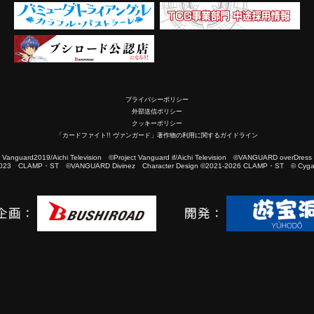
プライバシーポリシー
外部送信ポリシー
クッキーポリシー
「カードファイト!! ヴァンガード」著作物の利用に関するガイドライン
2019/Aichi Television ©Project Vanguard if/Aichi Television ©VANGUARD overDress
023 CLAMP・ST ©VANGUARD Divinez Character Design ©2021-2026 CLAMP・ST © Cygam