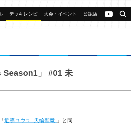
ル
デッキレシピ
大会・イベント
公認店
カード
大会
公認店舗
その他
ヴァンガードch
検索
eason1」 #01 未
弾「
近導ユウユ -天輪聖竜-
」と同