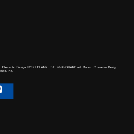
 Character Design ©2021 CLAMP・ST ©VANGUARD will+Dress Character Design
es, Inc.