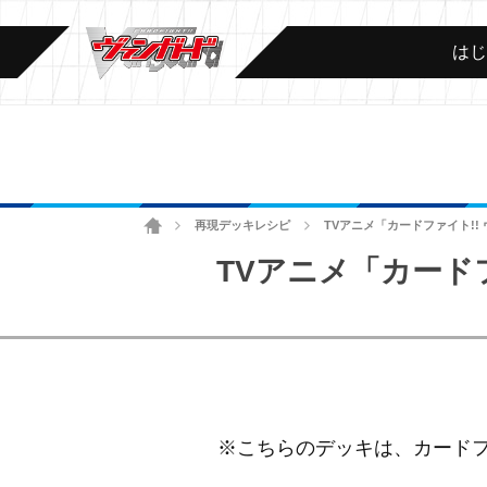
は
ホーム
再現デッキレシピ
TVアニメ「カードファイト!! ヴ
>
>
TVアニメ「カードファイ
※こちらのデッキは、カードファイ