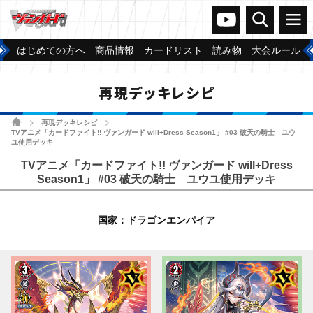
ヴァンガードch
検索
メニュー
はじめての方へ
商品情報
カードリスト
読み物
大会ルール
再現デッキレシピ
ホーム
再現デッキレシピ
>
>
TVアニメ「カードファイト!! ヴァンガード will+Dress Season1」 #03 破天の騎士 ユウ
ユ使用デッキ
TVアニメ「カードファイト!! ヴァンガード will+Dress
Season1」 #03 破天の騎士 ユウユ使用デッキ
国家：ドラゴンエンパイア