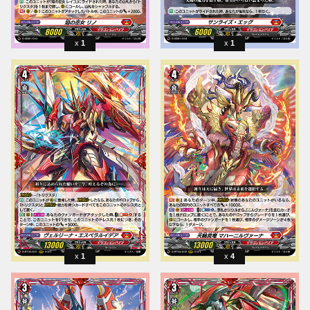
1
1
1
4