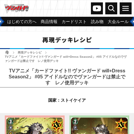
ヴァンガードch
検索
メニュー
はじめての方へ
商品情報
カードリスト
読み物
大会ルール
再現デッキレシピ
ホーム
再現デッキレシピ
>
>
TVアニメ「カードファイト!! ヴァンガード will+Dress Season2」 #05 アイドルなのでヴ
ァンガードは禁止です レノ使用デッキ
TVアニメ「カードファイト!! ヴァンガード will+Dress
Season2」 #05 アイドルなのでヴァンガードは禁止で
す レノ使用デッキ
国家：ストイケイア