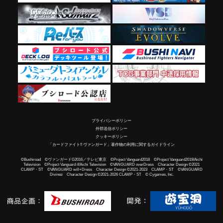
プライバシーポリシー
外部送信ポリシー
クッキーポリシー
「カードファイト!! ヴァンガード」著作物の利用に関するガイドライン
©Bushiroad ©ヴァンガードG2016／テレビ東京 ©Project Vanguard2018 ©Project Vanguard2019/Aichi
Television ©Project Vanguard if/Aichi Television ©VANGUARD overDress Character Design ©2021
CLAMP・ST ©VANGUARD will+Dress Character Design ©2021-2023 CLAMP・ST ©VANGUARD
Divinez Character Design ©2021-2026 CLAMP・ST © Cygames, Inc.