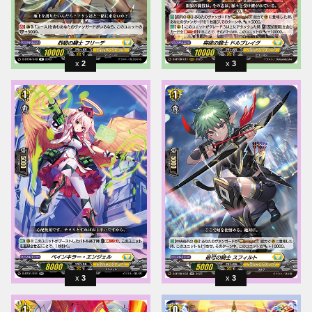
2
3
3
3