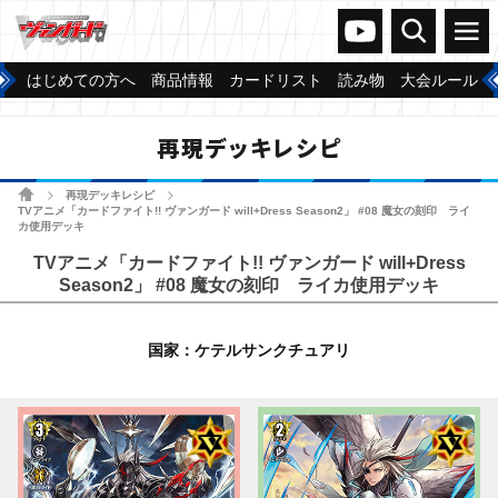
ヴァンガードch
検索
メニュー
はじめての方へ
商品情報
カードリスト
読み物
大会ルール
再現デッキレシピ
ホーム
再現デッキレシピ
>
>
TVアニメ「カードファイト!! ヴァンガード will+Dress Season2」 #08 魔女の刻印 ライ
カ使用デッキ
TVアニメ「カードファイト!! ヴァンガード will+Dress
Season2」 #08 魔女の刻印 ライカ使用デッキ
国家：ケテルサンクチュアリ