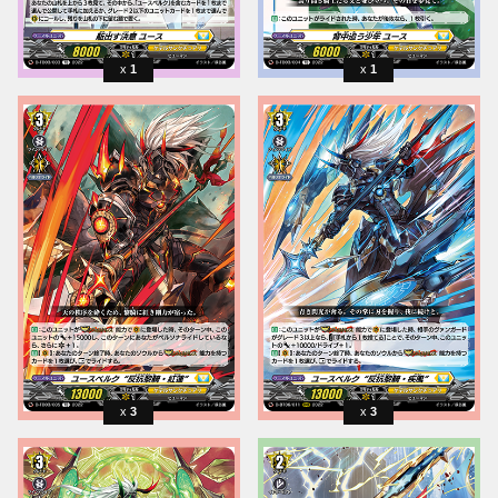
1
1
3
3