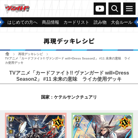
ヴァンガードch
検索
メニュー
はじめての方へ
商品情報
カードリスト
読み物
大会ルール
再現デッキレシピ
ホーム
再現デッキレシピ
>
>
TVアニメ「カードファイト!! ヴァンガード will+Dress Season2」 #11 未来の意味 ライ
カ使用デッキ
TVアニメ「カードファイト!! ヴァンガード will+Dress
Season2」 #11 未来の意味 ライカ使用デッキ
国家：ケテルサンクチュアリ