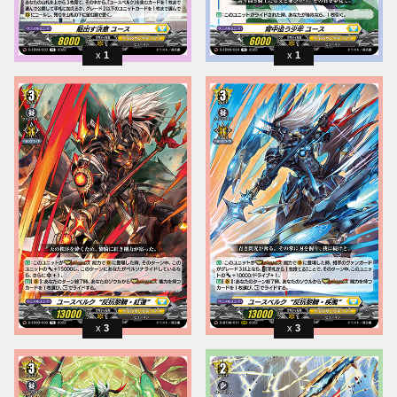
1
1
3
3