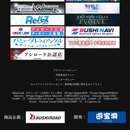
プライバシーポリシー
外部送信ポリシー
クッキーポリシー
「カードファイト!! ヴァンガード」著作物の利用に関するガイドライン
©Bushiroad ©ヴァンガードG2016／テレビ東京 ©Project Vanguard2018 ©Project Vanguard2019/Aichi
Television ©Project Vanguard if/Aichi Television ©VANGUARD overDress Character Design ©2021
CLAMP・ST ©VANGUARD will+Dress Character Design ©2021-2023 CLAMP・ST ©VANGUARD
Divinez Character Design ©2021-2026 CLAMP・ST © Cygames, Inc.