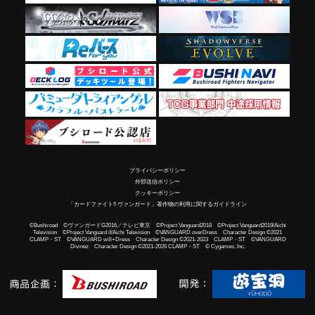
プライバシーポリシー
外部送信ポリシー
クッキーポリシー
「カードファイト!! ヴァンガード」著作物の利用に関するガイドライン
©Bushiroad ©ヴァンガードG2016／テレビ東京 ©Project Vanguard2018 ©Project Vanguard2019/Aichi
Television ©Project Vanguard if/Aichi Television ©VANGUARD overDress Character Design ©2021
CLAMP・ST ©VANGUARD will+Dress Character Design ©2021-2023 CLAMP・ST ©VANGUARD
Divinez Character Design ©2021-2026 CLAMP・ST © Cygames, Inc.