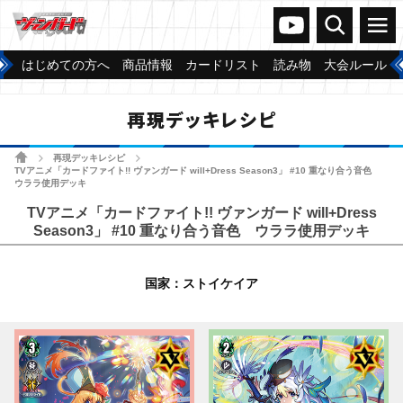
ヴァンガードch
検索
メニュー
はじめての方へ
商品情報
カードリスト
読み物
大会ルール
再現デッキレシピ
ホーム
再現デッキレシピ
>
>
TVアニメ「カードファイト!! ヴァンガード will+Dress Season3」 #10 重なり合う音色
ウララ使用デッキ
TVアニメ「カードファイト!! ヴァンガード will+Dress
Season3」 #10 重なり合う音色 ウララ使用デッキ
国家：ストイケイア