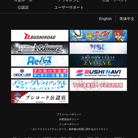
大会ルール
デッキレシピ
大会・イベント
公認店
ユーザーサポート
English
简体中文
プライバシーポリシー
外部送信ポリシー
クッキーポリシー
「カードファイト!! ヴァンガード」著作物の利用に関するガイドライン