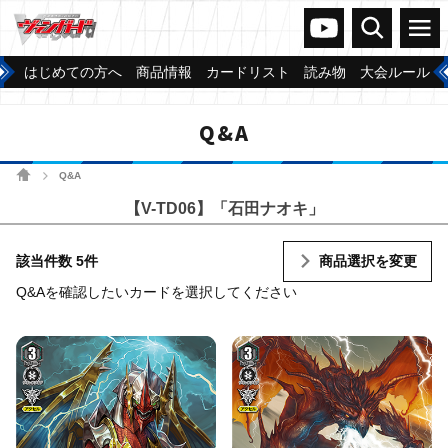
ヴァンガードch
検索
メニュー
はじめての方へ
商品情報
カードリスト
読み物
大会ルール
Q&A
ホーム
Q&A
>
【V-TD06】「石田ナオキ」
該当件数 5件
商品選択を変更
Q&Aを確認したいカードを選択してください