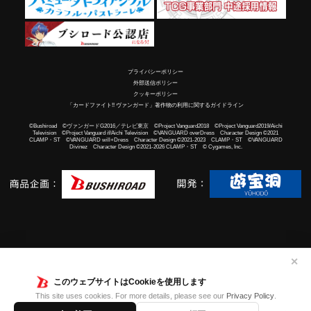
プライバシーポリシー
外部送信ポリシー
クッキーポリシー
「カードファイト!! ヴァンガード」著作物の利用に関するガイドライン
©Bushiroad ©ヴァンガードG2016／テレビ東京 ©Project Vanguard2018 ©Project Vanguard2019/Aichi
Television ©Project Vanguard if/Aichi Television ©VANGUARD overDress Character Design ©2021
CLAMP・ST ©VANGUARD will+Dress Character Design ©2021-2023 CLAMP・ST ©VANGUARD
Divinez Character Design ©2021-2026 CLAMP・ST © Cygames, Inc.
✕
このウェブサイトはCookieを使用します
This site uses cookies. For more details, please see our
Privacy Policy
.