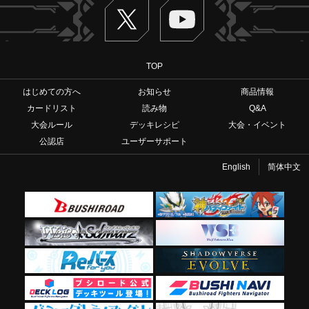
Twitter
ヴァンガードch
TOP
はじめての方へ
お知らせ
商品情報
カードリスト
読み物
Q&A
大会ルール
デッキレシピ
大会・イベント
公認店
ユーザーサポート
English
简体中文