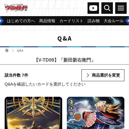
ヴァンガードch
検索
メニュー
はじめての方へ
商品情報
カードリスト
読み物
大会ルール
Q&A
ホーム
Q&A
>
【V-TD09】「新田新右衛門」
該当件数 7件
商品選択を変更
Q&Aを確認したいカードを選択してください