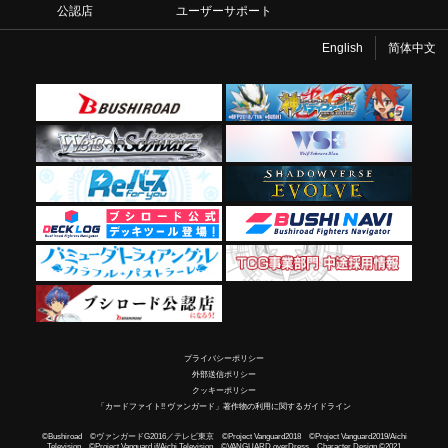
公認店
ユーザーサポート
English
简体中文
プライバシーポリシー
外部送信ポリシー
クッキーポリシー
「カードファイト!! ヴァンガード」著作物の利用に関するガイドライン
©Bushiroad ©ヴァンガードG2016／テレビ東京 ©Project Vanguard2018 ©Project Vanguard2019/Aichi
Television ©Project Vanguard if/Aichi Television ©VANGUARD overDress Character Design ©2021