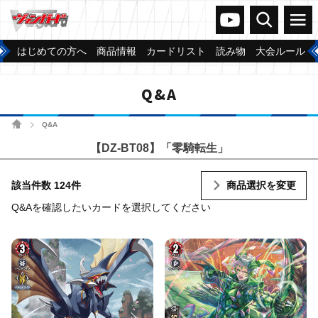
ヴァンガードch
検索
メニュー
はじめての方へ
商品情報
カードリスト
読み物
大会ルール
Q&A
ホーム
Q&A
>
【DZ-BT08】「零騎転生」
該当件数 124件
商品選択を変更
Q&Aを確認したいカードを選択してください