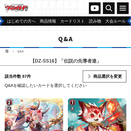
ヴァンガードch
検索
メニュー
はじめての方へ
商品情報
カードリスト
読み物
大会ルール
Q&A
ホーム
Q&A
>
【DZ-SS16】「伝説の先導者達」
該当件数 87件
商品選択を変更
Q&Aを確認したいカードを選択してください