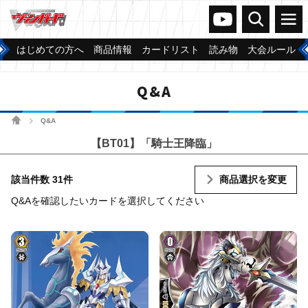
ヴァンガードch
検索
メニュー
はじめての方へ
商品情報
カードリスト
読み物
大会ルール
Q&A
ホーム
Q&A
>
【BT01】「騎士王降臨」
該当件数 31件
商品選択を変更
Q&Aを確認したいカードを選択してください