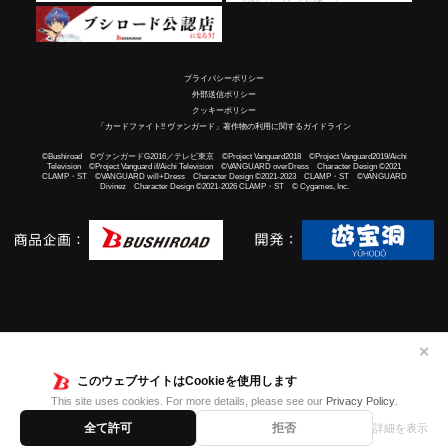
プライバシーポリシー
外部送信ポリシー
クッキーポリシー
「カードファイト!! ヴァンガード」著作物の利用に関するガイドライン
©Bushiroad ©ヴァンガードG2016／テレビ東京 ©Project Vanguard2018 ©Project Vanguard2019/Aichi
Television ©Project Vanguard if/Aichi Television ©VANGUARD overDress Character Design ©2021
CLAMP・ST ©VANGUARD will+Dress Character Design ©2021-2023 CLAMP・ST ©VANGUARD
Divinez Character Design ©2021-2026 CLAMP・ST © Cygames, Inc.
✕
このウェブサイトはCookieを使用します
This site uses cookies. For more details, please see our
Privacy Policy
.
全て許可
拒否
詳細を表示