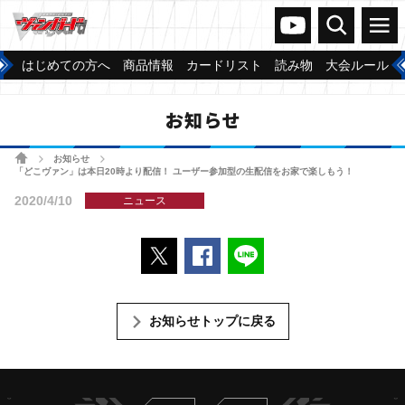
ヴァンガードch
検索
メニュー
はじめての方へ
商品情報
カードリスト
読み物
大会ルール
お知らせ
ホーム
お知らせ
>
>
「どこヴァン」は本日20時より配信！ ユーザー参加型の生配信をお家で楽しもう！
2020/4/10
ニュース
ポストする
Facebookでシェアする
LINEで送る
お知らせトップに戻る