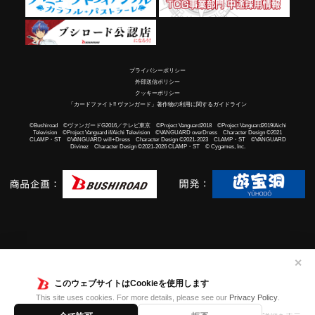
プライバシーポリシー
外部送信ポリシー
クッキーポリシー
「カードファイト!! ヴァンガード」著作物の利用に関するガイドライン
©Bushiroad ©ヴァンガードG2016／テレビ東京 ©Project Vanguard2018 ©Project Vanguard2019/Aichi
Television ©Project Vanguard if/Aichi Television ©VANGUARD overDress Character Design ©2021
CLAMP・ST ©VANGUARD will+Dress Character Design ©2021-2023 CLAMP・ST ©VANGUARD
Divinez Character Design ©2021-2026 CLAMP・ST © Cygames, Inc.
✕
このウェブサイトはCookieを使用します
This site uses cookies. For more details, please see our
Privacy Policy
.