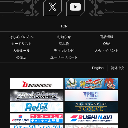
Twitter
ヴァンガードch
TOP
はじめての方へ
お知らせ
商品情報
カードリスト
読み物
Q&A
大会ルール
デッキレシピ
大会・イベント
公認店
ユーザーサポート
English
简体中文