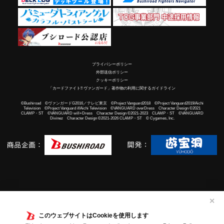
プライバシーポリシー
外部送信ポリシー
クッキーポリシー
「カードファイト!! ヴァンガード」著作物の利用に関するガイドライン
©Bushiroad ©ヴァンガードG2016／テレビ東京 ©Project Vanguard2018 ©Project Vanguard2019/Aichi
Television ©Project Vanguard if/Aichi Television ©VANGUARD overDress Character Design ©2021
CLAMP・ST ©VANGUARD will+Dress Character Design ©2021-2023 CLAMP・ST ©VANGUARD
Divinez Character Design ©2021-2026 CLAMP・ST © Cygames, Inc.
✕
このウェブサイトはCookieを使用します