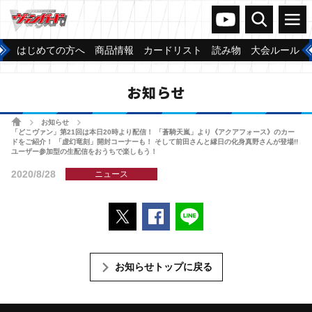
ヴァンガードch
検索
メニュー
はじめての方へ
商品情報
カードリスト
読み物
大会ルール
お知らせ
ホーム
お知らせ
>
>
「どこヴァン」第21回は本日20時より配信！ 「蒼騎天嵐」より《アクアフォース》のカー
ドをご紹介！ 「虚幻竜刻」開封コーナーも！ そして前田さんと縁日の化身真野さんが登場!!
ユーザー参加型の生配信をおうちで楽しもう！
2020/8/28
ニュース
ポストする
Facebookでシェアする
LINEで送る
お知らせトップに戻る