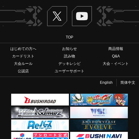
Twitter
ヴァンガードch
TOP
はじめての方へ
お知らせ
商品情報
カードリスト
読み物
Q&A
大会ルール
デッキレシピ
大会・イベント
公認店
ユーザーサポート
English
简体中文