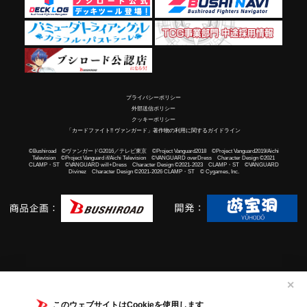
プライバシーポリシー
外部送信ポリシー
クッキーポリシー
「カードファイト!! ヴァンガード」著作物の利用に関するガイドライン
©Bushiroad ©ヴァンガードG2016／テレビ東京 ©Project Vanguard2018 ©Project Vanguard2019/Aichi
Television ©Project Vanguard if/Aichi Television ©VANGUARD overDress Character Design ©2021
CLAMP・ST ©VANGUARD will+Dress Character Design ©2021-2023 CLAMP・ST ©VANGUARD
Divinez Character Design ©2021-2026 CLAMP・ST © Cygames, Inc.
✕
このウェブサイトはCookieを使用します