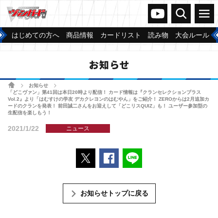
ヴァンガードch
検索
メニュー
はじめての方へ
商品情報
カードリスト
読み物
大会ルール
お知らせ
ホーム
お知らせ
>
>
「どこヴァン」第41回は本日20時より配信！ カード情報は『クランセレクションプラス
Vol.2』より「はむすけの学友 デカクレヨンのはむやん」をご紹介！ ZEROからは2月追加カ
ードのクランを発表！ 前田誠二さんをお迎えして「どこリスQUIZ」も！ ユーザー参加型の
生配信を楽しもう！
2021/1/22
ニュース
ポストする
Facebookでシェアする
LINEで送る
お知らせトップに戻る