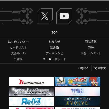
Twitter
ヴァンガードch
TOP
はじめての方へ
お知らせ
商品情報
カードリスト
読み物
Q&A
大会ルール
デッキレシピ
大会・イベント
公認店
ユーザーサポート
English
简体中文