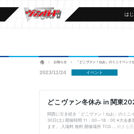
は
ホーム
お知らせ
「どこヴァン！ねお」のミニイベントが開
>
>
2023/11/24
イベント