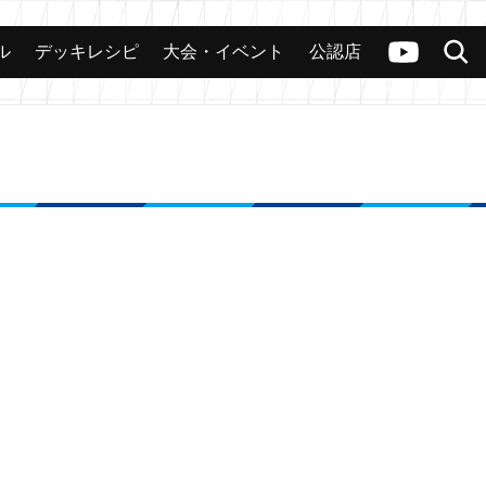
ル
デッキレシピ
大会・イベント
公認店
カード
大会
公認店舗
その他
ヴァンガードch
検索