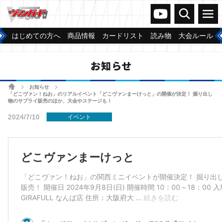
ヴァンガードch
検索
メニュー
はじめての方へ
商品情報
カードリスト
読み物
大会ルール
お知らせ
ホーム
お知らせ
>
>
「どこヴァン！ねお」のリアルイベント「どこヴァンまーけっと」の開催が決定！ 掘り出し
物のサプライ販売のほか、大会やステージも！
2024/7/10
イベント