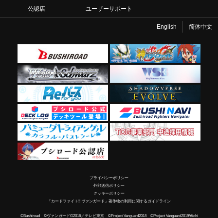
公認店
ユーザーサポート
English
简体中文
プライバシーポリシー
外部送信ポリシー
クッキーポリシー
「カードファイト!! ヴァンガード」著作物の利用に関するガイドライン
©Bushiroad ©ヴァンガードG2016／テレビ東京 ©Project Vanguard2018 ©Project Vanguard2019/Aichi