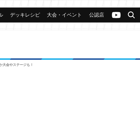
ル
デッキレシピ
大会・イベント
公認店
カード
大会
公認店舗
その他
ヴァンガードch
検索
ほか大会やステージも！