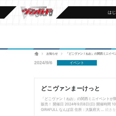
は
ホーム
お知らせ
「どこヴァン！ねお」の関西ミニイベン
>
>
2024/9/6
イベント