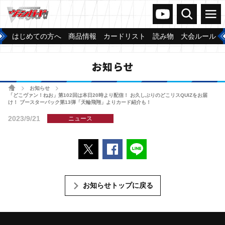
ヴァンガードch
検索
メニュー
はじめての方へ
商品情報
カードリスト
読み物
大会ルール
お知らせ
ホーム
お知らせ
>
>
「どこヴァン！ねお」第102回は本日20時より配信！ お久しぶりのどこリスQUIZをお届
け！ ブースターパック第13弾「天輪飛翔」よりカード紹介も！
2023/9/21
ニュース
ポストする
Facebookでシェアする
LINEで送る
お知らせトップに戻る