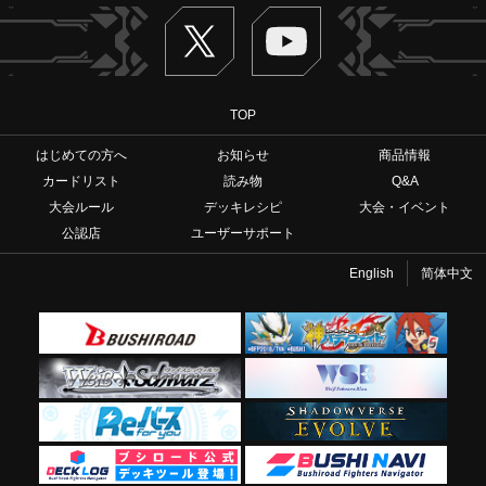
Twitter
ヴァンガードch
TOP
はじめての方へ
お知らせ
商品情報
カードリスト
読み物
Q&A
大会ルール
デッキレシピ
大会・イベント
公認店
ユーザーサポート
English
简体中文