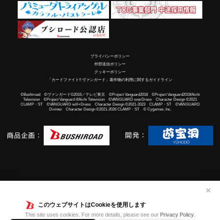
プライバシーポリシー
外部送信ポリシー
クッキーポリシー
「カードファイト!! ヴァンガード」著作物の利用に関するガイドライン
©Bushiroad ©ヴァンガードG2016／テレビ東京 ©Project Vanguard2018 ©Project Vanguard2019/Aichi
Television ©Project Vanguard if/Aichi Television ©VANGUARD overDress Character Design ©2021
CLAMP・ST ©VANGUARD will+Dress Character Design ©2021-2023 CLAMP・ST ©VANGUARD
Divinez Character Design ©2021-2026 CLAMP・ST © Cygames, Inc.
✕
このウェブサイトはCookieを使用します
This site uses cookies. For more details, please see our
Privacy Policy
.