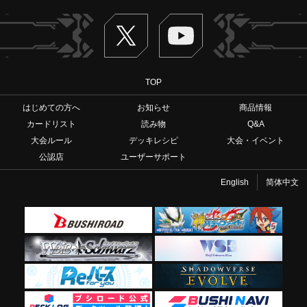
Twitter
ヴァンガードch
TOP
はじめての方へ
お知らせ
商品情報
カードリスト
読み物
Q&A
大会ルール
デッキレシピ
大会・イベント
公認店
ユーザーサポート
English
简体中文