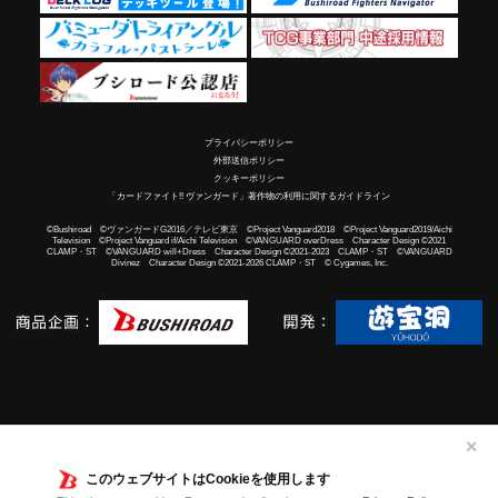
プライバシーポリシー
外部送信ポリシー
クッキーポリシー
「カードファイト!! ヴァンガード」著作物の利用に関するガイドライン
©Bushiroad ©ヴァンガードG2016／テレビ東京 ©Project Vanguard2018 ©Project Vanguard2019/Aichi
Television ©Project Vanguard if/Aichi Television ©VANGUARD overDress Character Design ©2021
CLAMP・ST ©VANGUARD will+Dress Character Design ©2021-2023 CLAMP・ST ©VANGUARD
Divinez Character Design ©2021-2026 CLAMP・ST © Cygames, Inc.
✕
このウェブサイトはCookieを使用します