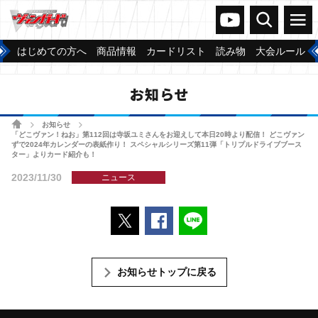
ヴァンガードch
検索
メニュー
はじめての方へ
商品情報
カードリスト
読み物
大会ルール
お知らせ
ホーム
お知らせ
>
>
「どこヴァン！ねお」第112回は寺坂ユミさんをお迎えして本日20時より配信！ どこヴァン
ずで2024年カレンダーの表紙作り！ スペシャルシリーズ第11弾「トリプルドライブブース
ター」よりカード紹介も！
2023/11/30
ニュース
ポストする
Facebookでシェアする
LINEで送る
お知らせトップに戻る