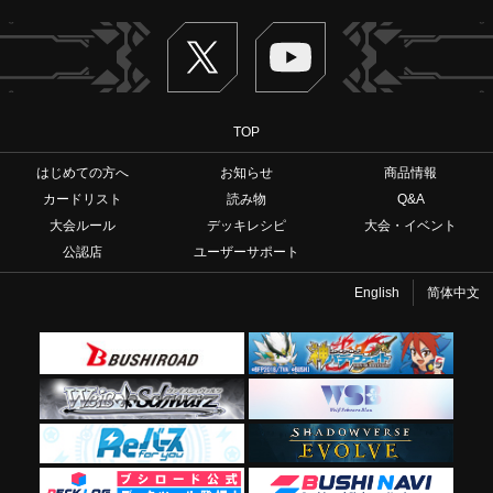
Twitter
ヴァンガードch
TOP
はじめての方へ
お知らせ
商品情報
カードリスト
読み物
Q&A
大会ルール
デッキレシピ
大会・イベント
公認店
ユーザーサポート
English
简体中文