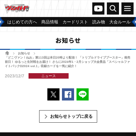
ヴァンガードch
検索
メニュー
はじめての方へ
商品情報
カードリスト
読み物
大会ルール
お知らせ
ホーム
お知らせ
>
>
「どこヴァン！ねお」第113回は本日20時より配信！ 「トリプルドライブブースター」発売
前日！ ゆるっと生対戦をお届け！ さらに2024年1・2月ショップ大会景品「スペシャルファ
イトパックD2024 vol.1」収録カードを一気に紹介！
2023/12/7
ニュース
ポストする
Facebookでシェアする
LINEで送る
お知らせトップに戻る