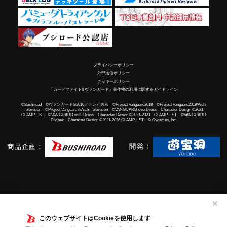
プライバシーポリシー
外部送信ポリシー
クッキーポリシー
「カードファイト!! ヴァンガード」著作物の利用に関するガイドライン
©Bushiroad ©ヴァンガードG2016／テレビ東京 ©Project Vanguard2018 ©Project Vanguard2019/Aichi
Television ©Project Vanguard if/Aichi Television ©VANGUARD overDress Character Design ©2021
CLAMP・ST ©VANGUARD will+Dress Character Design ©2021-2023 CLAMP・ST ©VANGUARD
Divinez Character Design ©2021-2026 CLAMP・ST © Cygames, Inc.
✕
このウェブサイトはCookieを使用します