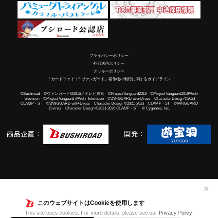
プライバシーポリシー
外部送信ポリシー
クッキーポリシー
「カードファイト!! ヴァンガード」著作物の利用に関するガイドライン
©Bushiroad ©ヴァンガードG2016／テレビ東京 ©Project Vanguard2018 ©Project Vanguard2019/Aichi
Television ©Project Vanguard if/Aichi Television ©VANGUARD overDress Character Design ©2021
CLAMP・ST ©VANGUARD will+Dress Character Design ©2021-2023 CLAMP・ST ©VANGUARD
Divinez Character Design ©2021-2026 CLAMP・ST © Cygames, Inc.
✕
このウェブサイトはCookieを使用します
This site uses cookies. For more details, please see our
Privacy Policy
.