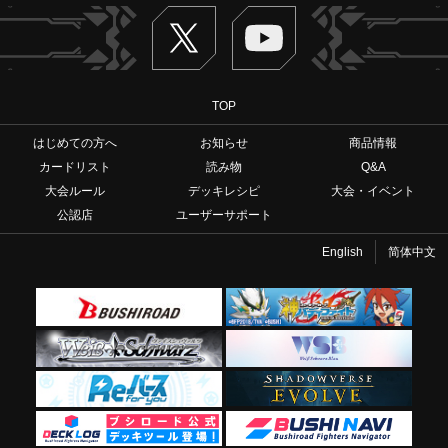
Twitter
ヴァンガードch
TOP
はじめての方へ
お知らせ
商品情報
カードリスト
読み物
Q&A
大会ルール
デッキレシピ
大会・イベント
公認店
ユーザーサポート
English
简体中文