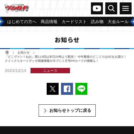
ヴァンガードch
検索
メニュー
はじめての方へ
商品情報
カードリスト
読み物
大会ルール
お知らせ
ホーム
お知らせ
>
>
「どこヴァン！ねお」第114回は本日20時より配信！ 今年最後のどこリスQUIZをお届け！
クイックスタートデッキ関連情報や月ブシ１月号PRカードの情報も！
2023/12/14
ニュース
ポストする
Facebookでシェアする
LINEで送る
お知らせトップに戻る