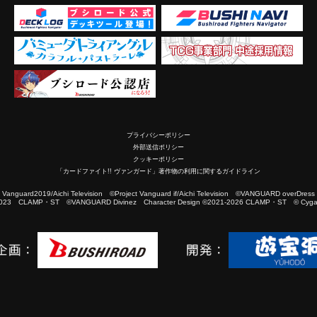
プライバシーポリシー
外部送信ポリシー
クッキーポリシー
「カードファイト!! ヴァンガード」著作物の利用に関するガイドライン
2019/Aichi Television ©Project Vanguard if/Aichi Television ©VANGUARD overDress
023 CLAMP・ST ©VANGUARD Divinez Character Design ©2021-2026 CLAMP・ST © Cygam