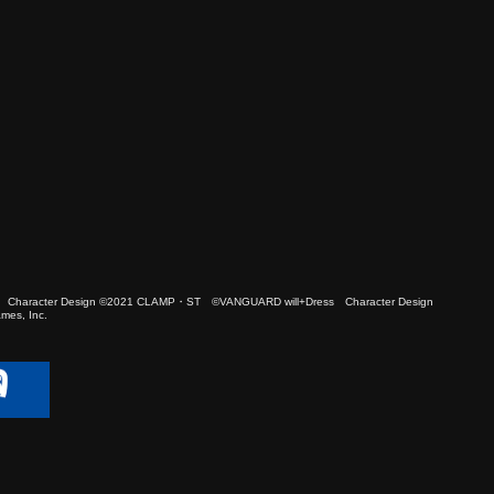
 Character Design ©2021 CLAMP・ST ©VANGUARD will+Dress Character Design
es, Inc.