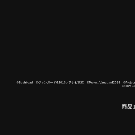
©Bushiroad ©ヴァンガードG2016／テレビ東京 ©Project Vanguard2018 ©Project Vanguard
©2021-2