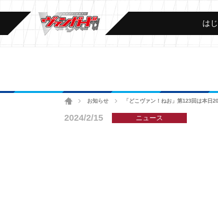
は
ホーム
お知らせ
「どこヴァン！ねお」第123回は本日
>
>
2024/2/15
ニュース