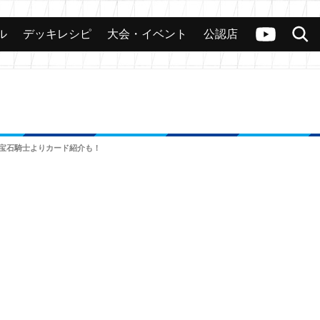
ル
デッキレシピ
大会・イベント
公認店
カード
大会
公認店舗
その他
ヴァンガードch
検索
 宝石騎士よりカード紹介も！