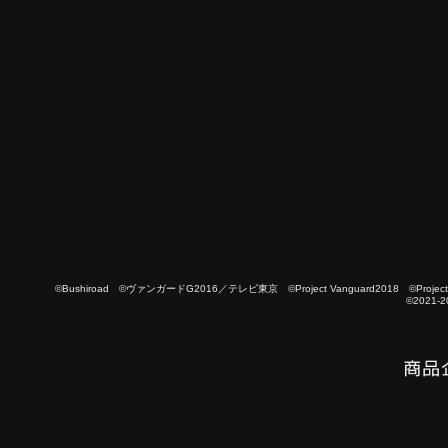
©Bushiroad ©ヴァンガードG2016／テレビ東京 ©Project Vanguard2018 ©Project Vanguard
©2021-2