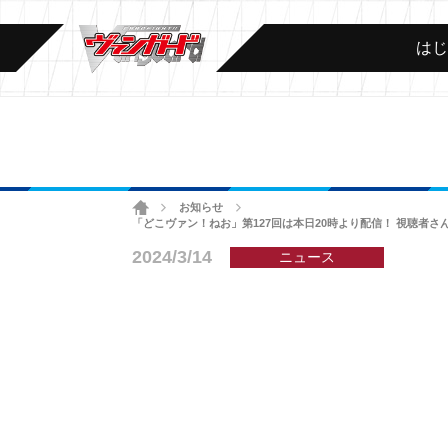
は
ホーム
お知らせ
>
>
「どこヴァン！ねお」第127回は本日20時より配信！ 視聴者
2024/3/14
ニュース