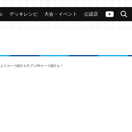
ル
デッキレシピ
大会・イベント
公認店
カード
大会
公認店舗
その他
ヴァンガードch
検索
」よりカード紹介＆月ブシPRカード紹介も！