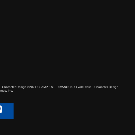
 Character Design ©2021 CLAMP・ST ©VANGUARD will+Dress Character Design
es, Inc.