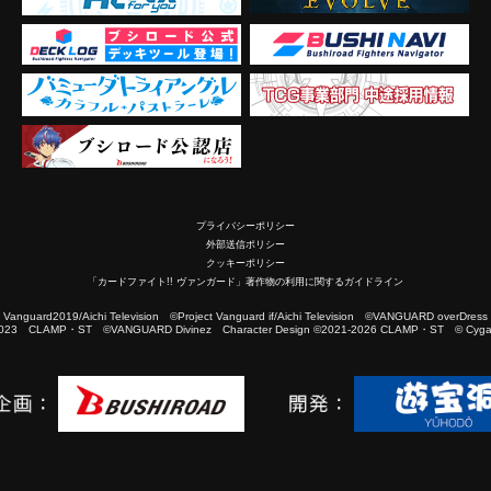
プライバシーポリシー
外部送信ポリシー
クッキーポリシー
「カードファイト!! ヴァンガード」著作物の利用に関するガイドライン
2019/Aichi Television ©Project Vanguard if/Aichi Television ©VANGUARD overDress
023 CLAMP・ST ©VANGUARD Divinez Character Design ©2021-2026 CLAMP・ST © Cygam