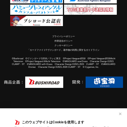
プライバシーポリシー
外部送信ポリシー
クッキーポリシー
「カードファイト!! ヴァンガード」著作物の利用に関するガイドライン
©Bushiroad ©ヴァンガードG2016／テレビ東京 ©Project Vanguard2018 ©Project Vanguard2019/Aichi
Television ©Project Vanguard if/Aichi Television ©VANGUARD overDress Character Design ©2021
CLAMP・ST ©VANGUARD will+Dress Character Design ©2021-2023 CLAMP・ST ©VANGUARD
Divinez Character Design ©2021-2026 CLAMP・ST © Cygames, Inc.
✕
このウェブサイトはCookieを使用します