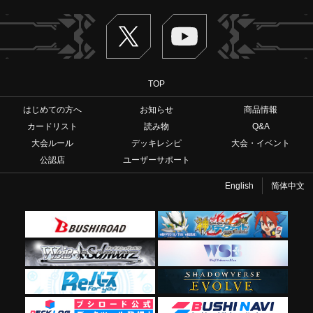
Twitter
ヴァンガードch
TOP
はじめての方へ
お知らせ
商品情報
カードリスト
読み物
Q&A
大会ルール
デッキレシピ
大会・イベント
公認店
ユーザーサポート
English
简体中文