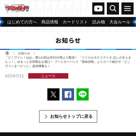
ヴァンガードch
検索
メニュー
はじめての方へ
商品情報
カードリスト
読み物
大会ルール
お知らせ
ホーム
お知らせ
>
>
「どこヴァン！ねお」第144回は本日20時より配信！ 「リリカルモナステリオ ほしがきらき
らっ！」ゆるっと生対戦をお届け！ ブースターパック「宿命決戦」よりカード紹介や「どこ
ヴァンまーけっと」追加情報も！
2024/7/11
ニュース
ポストする
Facebookでシェアする
LINEで送る
お知らせトップに戻る