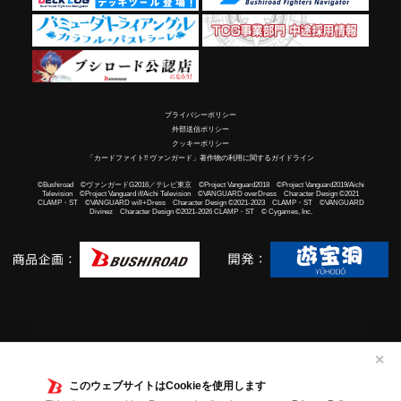
プライバシーポリシー
外部送信ポリシー
クッキーポリシー
「カードファイト!! ヴァンガード」著作物の利用に関するガイドライン
©Bushiroad ©ヴァンガードG2016／テレビ東京 ©Project Vanguard2018 ©Project Vanguard2019/Aichi
Television ©Project Vanguard if/Aichi Television ©VANGUARD overDress Character Design ©2021
CLAMP・ST ©VANGUARD will+Dress Character Design ©2021-2023 CLAMP・ST ©VANGUARD
Divinez Character Design ©2021-2026 CLAMP・ST © Cygames, Inc.
✕
このウェブサイトはCookieを使用します