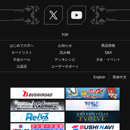
Twitter
ヴァンガードch
TOP
はじめての方へ
お知らせ
商品情報
カードリスト
読み物
Q&A
大会ルール
デッキレシピ
大会・イベント
公認店
ユーザーサポート
English
简体中文