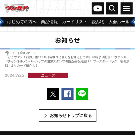
ヴァンガードch
検索
メニュー
はじめての方へ
商品情報
カードリスト
読み物
大会ルール
お知らせ
ホーム
お知らせ
>
>
「どこヴァン！ねお」第146回は寺坂ユミさんをお迎えして本日20時より配信！ ヴァンガー
ドチャンネルメンバーシップの追加スタンプ考案企画をお届け！ ブースターパック「宿命決
戦」よりカード紹介も！
2024/7/25
ニュース
ポストする
Facebookでシェアする
LINEで送る
お知らせトップに戻る