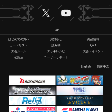
Twitter
ヴァンガードch
TOP
はじめての方へ
お知らせ
商品情報
カードリスト
読み物
Q&A
大会ルール
デッキレシピ
大会・イベント
公認店
ユーザーサポート
English
简体中文