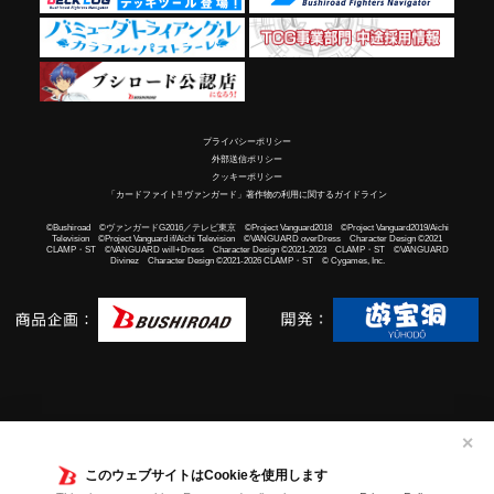
プライバシーポリシー
外部送信ポリシー
クッキーポリシー
「カードファイト!! ヴァンガード」著作物の利用に関するガイドライン
©Bushiroad ©ヴァンガードG2016／テレビ東京 ©Project Vanguard2018 ©Project Vanguard2019/Aichi
Television ©Project Vanguard if/Aichi Television ©VANGUARD overDress Character Design ©2021
CLAMP・ST ©VANGUARD will+Dress Character Design ©2021-2023 CLAMP・ST ©VANGUARD
Divinez Character Design ©2021-2026 CLAMP・ST © Cygames, Inc.
✕
このウェブサイトはCookieを使用します