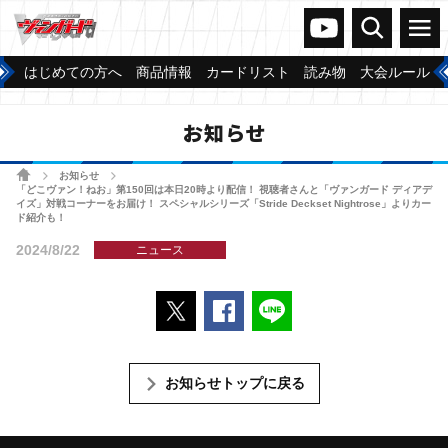
ヴァンガードch
検索
メニュー
はじめての方へ
商品情報
カードリスト
読み物
大会ルール
お知らせ
ホーム
お知らせ
>
>
「どこヴァン！ねお」第150回は本日20時より配信！ 視聴者さんと「ヴァンガード ディアデ
イズ」対戦コーナーをお届け！ スペシャルシリーズ「Stride Deckset Nightrose」よりカー
ド紹介も！
2024/8/22
ニュース
ポストする
Facebookでシェアする
LINEで送る
お知らせトップに戻る