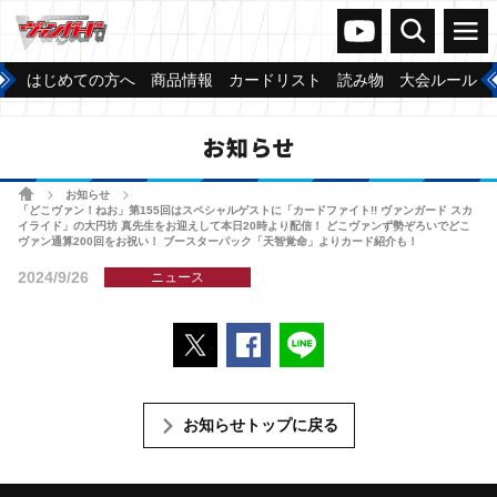
ヴァンガードch
検索
メニュー
はじめての方へ
商品情報
カードリスト
読み物
大会ルール
お知らせ
ホーム
お知らせ
>
>
「どこヴァン！ねお」第155回はスペシャルゲストに「カードファイト!! ヴァンガード スカ
イライド」の大円坊 真先生をお迎えして本日20時より配信！ どこヴァンず勢ぞろいでどこ
ヴァン通算200回をお祝い！ ブースターパック「天智覚命」よりカード紹介も！
2024/9/26
ニュース
ポストする
Facebookでシェアする
LINEで送る
お知らせトップに戻る