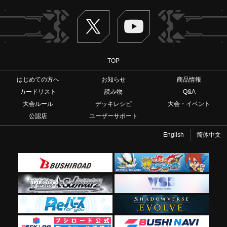
Twitter
ヴァンガードch
TOP
はじめての方へ
お知らせ
商品情報
カードリスト
読み物
Q&A
大会ルール
デッキレシピ
大会・イベント
公認店
ユーザーサポート
English
简体中文