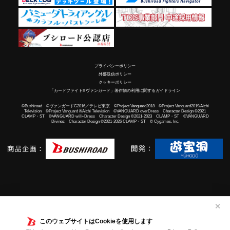
プライバシーポリシー
外部送信ポリシー
クッキーポリシー
「カードファイト!! ヴァンガード」著作物の利用に関するガイドライン
©Bushiroad ©ヴァンガードG2016／テレビ東京 ©Project Vanguard2018 ©Project Vanguard2019/Aichi
Television ©Project Vanguard if/Aichi Television ©VANGUARD overDress Character Design ©2021
CLAMP・ST ©VANGUARD will+Dress Character Design ©2021-2023 CLAMP・ST ©VANGUARD
Divinez Character Design ©2021-2026 CLAMP・ST © Cygames, Inc.
✕
このウェブサイトはCookieを使用します