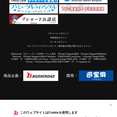
プライバシーポリシー
外部送信ポリシー
クッキーポリシー
「カードファイト!! ヴァンガード」著作物の利用に関するガイドライン
©Bushiroad ©ヴァンガードG2016／テレビ東京 ©Project Vanguard2018 ©Project Vanguard2019/Aichi
Television ©Project Vanguard if/Aichi Television ©VANGUARD overDress Character Design ©2021
CLAMP・ST ©VANGUARD will+Dress Character Design ©2021-2023 CLAMP・ST ©VANGUARD
Divinez Character Design ©2021-2026 CLAMP・ST © Cygames, Inc.
✕
このウェブサイトはCookieを使用します