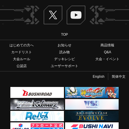
Twitter
ヴァンガードch
TOP
はじめての方へ
お知らせ
商品情報
カードリスト
読み物
Q&A
大会ルール
デッキレシピ
大会・イベント
公認店
ユーザーサポート
English
简体中文