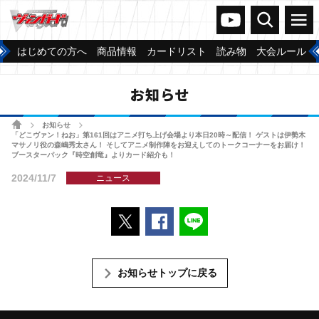
ヴァンガードch
検索
メニュー
はじめての方へ
商品情報
カードリスト
読み物
大会ルール
お知らせ
ホーム
お知らせ
>
>
「どこヴァン！ねお」第161回はアニメ打ち上げ会場より本日20時～配信！ ゲストは伊勢木
マサノリ役の森嶋秀太さん！ そしてアニメ制作陣をお迎えしてのトークコーナーをお届け！
ブースターパック『時空創竜』よりカード紹介も！
2024/11/7
ニュース
ポストする
Facebookでシェアする
LINEで送る
お知らせトップに戻る